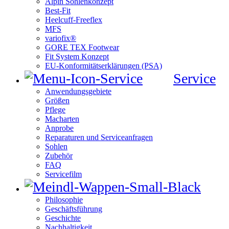
Alpin Sohlenkonzept
Best-Fit
Heelcuff-Freeflex
MFS
variofix®
GORE TEX Footwear
Fit System Konzept
EU-Konformitätserklärungen (PSA)
Service
Anwendungsgebiete
Größen
Pflege
Macharten
Anprobe
Reparaturen und Serviceanfragen
Sohlen
Zubehör
FAQ
Servicefilm
Philosophie
Geschäftsführung
Geschichte
Nachhaltigkeit