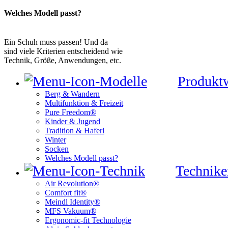
Welches Modell passt?
Ein Schuh muss passen! Und da
sind viele Kriterien entscheidend wie
Technik, Größe, Anwendungen, etc.
Produkt
Berg & Wandern
Multifunktion & Freizeit
Pure Freedom®
Kinder & Jugend
Tradition & Haferl
Winter
Socken
Welches Modell passt?
Technike
Air Revolution®
Comfort fit®
Meindl Identity®
MFS Vakuum®
Ergonomic-fit Technologie