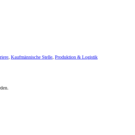
riere
,
Kaufmännische Stelle
,
Produktion & Logistik
rden.