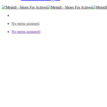
No menu assigned
No menu assigned!
Kinder & Jugend
Robust, flexibel, strapazierfähig und multifunktionell – an Kinders
Bergwanderung – für jedes Abenteuer ein passender Schuh. Durch das 