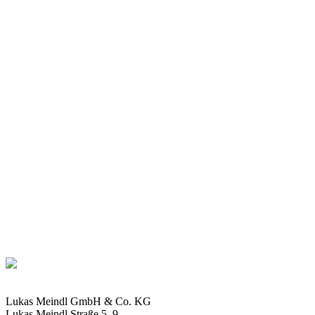
für Familienwanderungen.
Best-Fit
Fußbett für Kinder
Die richtige
Anprobe
Die richtige Größe!
Lukas Meindl GmbH & Co. KG
Lukas Meindl Straße 5–9