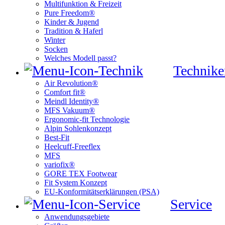
Multifunktion & Freizeit
Pure Freedom®
Kinder & Jugend
Tradition & Haferl
Winter
Socken
Welches Modell passt?
Technike
Air Revolution®
Comfort fit®
Meindl Identity®
MFS Vakuum®
Ergonomic-fit Technologie
Alpin Sohlenkonzept
Best-Fit
Heelcuff-Freeflex
MFS
variofix®
GORE TEX Footwear
Fit System Konzept
EU-Konformitätserklärungen (PSA)
Service
Anwendungsgebiete