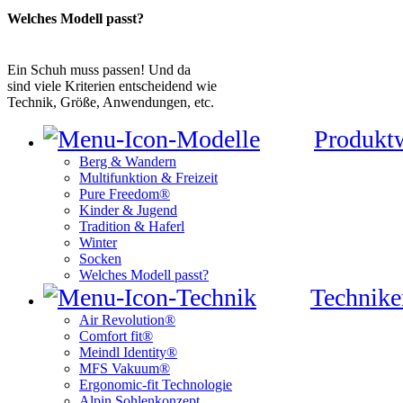
Welches Modell passt?
Ein Schuh muss passen! Und da
sind viele Kriterien entscheidend wie
Technik, Größe, Anwendungen, etc.
Produkt
Berg & Wandern
Multifunktion & Freizeit
Pure Freedom®
Kinder & Jugend
Tradition & Haferl
Winter
Socken
Welches Modell passt?
Technike
Air Revolution®
Comfort fit®
Meindl Identity®
MFS Vakuum®
Ergonomic-fit Technologie
Alpin Sohlenkonzept