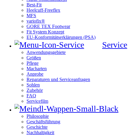
Best-Fit
Heelcuff-Freeflex
MFS
variofix®
GORE TEX Footwear
Fit System Konzept
EU-Konformitätserklärungen (PSA)
Service
Anwendungsgebiete
Größen
Pflege
Macharten
Anprobe
Reparaturen und Serviceanfragen
Sohlen
Zubehör
FAQ
Servicefilm
Philosophie
Geschäftsführung
Geschichte
Nachhaltigkeit