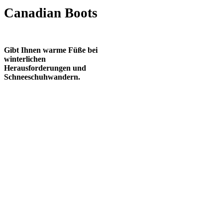
Canadian Boots
Gibt Ihnen warme Füße bei
winterlichen
Herausforderungen und
Schneeschuhwandern.
Winterboots für Kinder
Hochwertige, robuste
Winterschuhe für alle
Winterabenteuer.
Canadian Boots
für Kinder