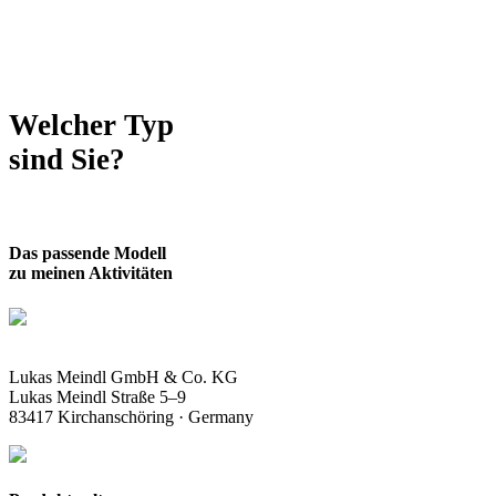
Perfekt für die kalten Tage.
Ideale Begleiter beim
Schlittenfahren, Schneemann
bauen und spielen im Schnee.
Welcher Typ
sind Sie?
Das passende Modell
zu meinen Aktivitäten
Lukas Meindl GmbH & Co. KG
Lukas Meindl Straße 5–9
83417 Kirchanschöring · Germany