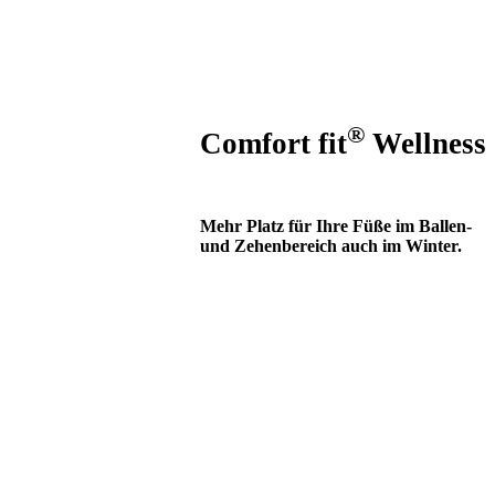
Edelste Materialien und
meisterliche Handwerkskunst.
®
Comfort fit
Wellness
Mehr Platz für Ihre Füße im Ballen-
und Zehenbereich auch im Winter.
Winterboots für Trekking, Berg und
Jagd
Sportlich, funktionelle
Winterschuhe und
Spezialschuhe ideal an sehr
kalten Tagen.