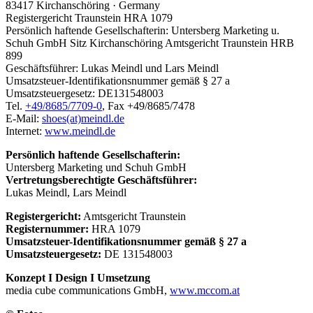
83417 Kirchanschöring · Germany
Registergericht Traunstein HRA 1079
Persönlich haftende Gesellschafterin: Untersberg Marketing u.
Schuh GmbH Sitz Kirchanschöring Amtsgericht Traunstein HRB
899
Geschäftsführer: Lukas Meindl und Lars Meindl
Umsatzsteuer-Identifikationsnummer gemäß § 27 a
Umsatzsteuergesetz: DE131548003
Tel.
+49/8685/7709-0
, Fax +49/8685/7478
E-Mail:
shoes(at)meindl.de
Internet:
www.meindl.de
Persönlich haftende Gesellschafterin:
Untersberg Marketing und Schuh GmbH
Vertretungsberechtigte Geschäftsführer:
Lukas Meindl, Lars Meindl
Registergericht:
Amtsgericht Traunstein
Registernummer:
HRA 1079
Umsatzsteuer-Identifikationsnummer gemäß § 27 a
Umsatzsteuergesetz:
DE 131548003
Konzept I Design I Umsetzung
media cube communications GmbH,
www.mccom.at