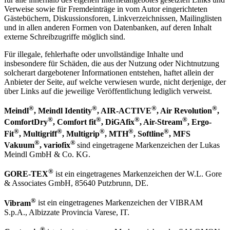
Verweise sowie für Fremdeinträge in vom Autor eingerichteten
Gästebüchern, Diskussionsforen, Linkverzeichnissen, Mailinglisten
und in allen anderen Formen von Datenbanken, auf deren Inhalt
externe Schreibzugriffe möglich sind.
Für illegale, fehlerhafte oder unvollständige Inhalte und
insbesondere für Schäden, die aus der Nutzung oder Nichtnutzung
solcherart dargebotener Informationen entstehen, haftet allein der
Anbieter der Seite, auf welche verwiesen wurde, nicht derjenige, der
über Links auf die jeweilige Veröffentlichung lediglich verweist.
®
®
®
®
Meindl
, Meindl Identity
, AIR-ACTIVE
, Air Revolution
,
®
®
®
®
ComfortDry
, Comfort fit
, DiGAfix
, Air-Stream
, Ergo-
®
®
®
®
®
Fit
, Multigriff
, Multigrip
, MTH
, Softline
, MFS
®
®
Vakuum
, variofix
sind eingetragene Markenzeichen der Lukas
Meindl GmbH & Co. KG.
®
GORE-TEX
ist ein eingetragenes Markenzeichen der W.L. Gore
& Associates GmbH, 85640 Putzbrunn, DE.
®
Vibram
ist ein eingetragenes Markenzeichen der VIBRAM
S.p.A., Albizzate Provincia Varese, IT.
®