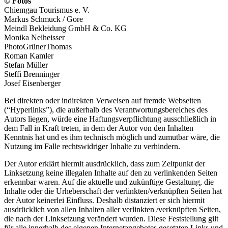
© Fotos
Chiemgau Tourismus e. V.
Markus Schmuck / Gore
Meindl Bekleidung GmbH & Co. KG
Monika Neiheisser
PhotoGrünerThomas
Roman Kamler
Stefan Müller
Steffi Brenninger
Josef Eisenberger
Bei direkten oder indirekten Verweisen auf fremde Webseiten
(“Hyperlinks”), die außerhalb des Verantwortungsbereiches des
Autors liegen, würde eine Haftungsverpflichtung ausschließlich in
dem Fall in Kraft treten, in dem der Autor von den Inhalten
Kenntnis hat und es ihm technisch möglich und zumutbar wäre, die
Nutzung im Falle rechtswidriger Inhalte zu verhindern.
Der Autor erklärt hiermit ausdrücklich, dass zum Zeitpunkt der
Linksetzung keine illegalen Inhalte auf den zu verlinkenden Seiten
erkennbar waren. Auf die aktuelle und zukünftige Gestaltung, die
Inhalte oder die Urheberschaft der verlinkten/verknüpften Seiten hat
der Autor keinerlei Einfluss. Deshalb distanziert er sich hiermit
ausdrücklich von allen Inhalten aller verlinkten /verknüpften Seiten,
die nach der Linksetzung verändert wurden. Diese Feststellung gilt
für alle innerhalb des eigenen Internetangebotes gesetzten Links und