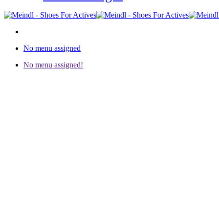
No menu assigned
No menu assigned!
Meindl Socken
Das intelligente Interface zwischen Schuh
Um die beste Symbiose zwischen Fuß und Schuh zu erreichen und 
Da Meindl die Anatomie des Fußes genau versteht und weiß, welchen Be
Ihnen viel Funktion, beste Passform, Schutz an den entscheidenden St