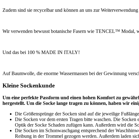
Zudem sind sie recycelbar und können an uns zur Weiterverwendung
Wir verwenden bewusst botanische Fasern wie TENCEL™ Modal, w
Und das bei 100 % MADE IN ITALY!
Auf Baumwolle, die enorme Wassermassen bei der Gewinnung verschl
Kleine Sockenkunde
Um eine perfekte Passform und einen hohen Komfort zu gewährlei
hergestellt. Um die Socke lange tragen zu können, haben wir ein
Die Größensprünge der Socken sind auf die jeweilige Fußläng
Die Socken vor dem ersten Tragen bitte waschen. Die Socken e
Optik der Socke Schaden zufügen kann. Außerdem wird die Socke 
Die Socken im Schonwaschgang entsprechend der Waschhinweis
Reibung in der Trommel gezogen werden. Außerdem laden sich s