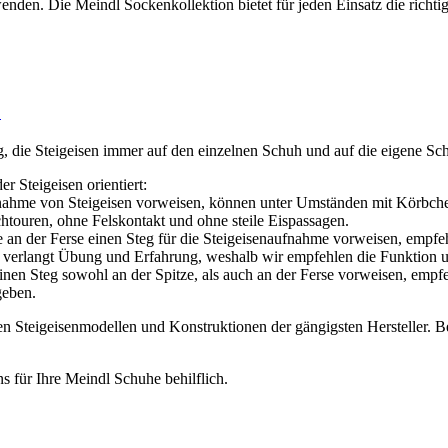
nden. Die Meindl Sockenkollektion bietet für jeden Einsatz die rich
?
ig, die Steigeisen immer auf den einzelnen Schuh und auf die eigene 
r Steigeisen orientiert:
fnahme von Steigeisen vorweisen, können unter Umständen mit Körbch
htouren, ohne Felskontakt und ohne steile Eispassagen.
an der Ferse einen Steg für die Steigeisenaufnahme vorweisen, empfeh
verlangt Übung und Erfahrung, weshalb wir empfehlen die Funktion und
en Steg sowohl an der Spitze, als auch an der Ferse vorweisen, empfe
geben.
 den Steigeisenmodellen und Konstruktionen der gängigsten Hersteller.
ns für Ihre Meindl Schuhe behilflich.