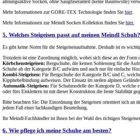
atmungsaktive Socken, ohne Saugfaseranteil (keine Baumwolle) verwe
Mehr Informationen zur GORE-TEX Technologie finden Sie
hier
.
Mehr Informationen zur Meindl Socken Kollektion finden Sie
hier.
5. Welches Steigeisen passt auf meinen Meindl Schuh
Es gibt keine Norm für die Steigeisenaufnahme. Deshalb ist es wicht
Trotzdem ist eine Zuordnung möglich, wobei sich diese an der Form de
Körbchensteigeisen:
Bergschuhe, die keinen Sohlensteg für die Au
Schuhe ab der Kategorie B/C aufwärts und auch nur für einfache Hoc
Kombi-Steigeisen:
Für Bergschuhe der Kategorie B/C und C, welche 
Kipphebelbindung aufweisen. Der Einsatz im steilen alpinen Gelände 
Automatik-Steigeisen:
Für Schuhmodelle der Kategorie D, welche ein
oder fürs Eisklettern ist mit dieser Konstruktion die beste Stabilität ge
Bitte beachten Sie: Die Einordnung der Steigeisen orientiert sich an
jedem Fall einer fachkundigen Beurteilung.
Ihr Meindl-Fachhändler ist Ihnen bei der Wahl des richtigen Steigeise
6. Wie pflege ich meine Schuhe am besten?