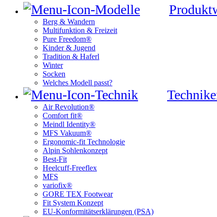
Produkt
Berg & Wandern
Multifunktion & Freizeit
Pure Freedom®
Kinder & Jugend
Tradition & Haferl
Winter
Socken
Welches Modell passt?
Technike
Air Revolution®
Comfort fit®
Meindl Identity®
MFS Vakuum®
Ergonomic-fit Technologie
Alpin Sohlenkonzept
Best-Fit
Heelcuff-Freeflex
MFS
variofix®
GORE TEX Footwear
Fit System Konzept
EU-Konformitätserklärungen (PSA)