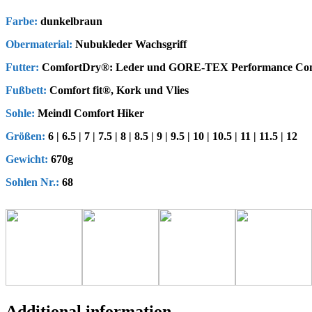
Farbe:
dunkelbraun
Obermaterial:
Nubukleder Wachsgriff
Futter:
ComfortDry®: Leder und GORE-TEX Performance Com
Fußbett:
Comfort fit®, Kork und Vlies
Sohle:
Meindl Comfort Hiker
Größen:
6 | 6.5 | 7 | 7.5 | 8 | 8.5 | 9 | 9.5 | 10 | 10.5 | 11 | 11.5 | 12
Gewicht:
670g
Sohlen Nr.:
68
Additional information