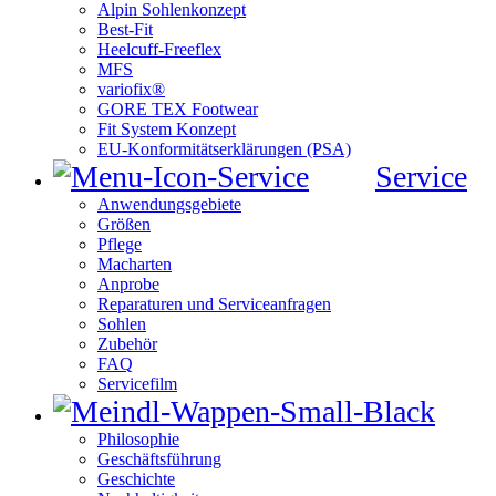
Alpin Sohlenkonzept
Best-Fit
Heelcuff-Freeflex
MFS
variofix®
GORE TEX Footwear
Fit System Konzept
EU-Konformitätserklärungen (PSA)
Service
Anwendungsgebiete
Größen
Pflege
Macharten
Anprobe
Reparaturen und Serviceanfragen
Sohlen
Zubehör
FAQ
Servicefilm
Philosophie
Geschäftsführung
Geschichte