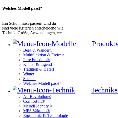
Welches Modell passt?
Ein Schuh muss passen! Und da
sind viele Kriterien entscheidend wie
Technik, Größe, Anwendungen, etc.
Produkt
Berg & Wandern
Multifunktion & Freizeit
Pure Freedom®
Kinder & Jugend
Tradition & Haferl
Winter
Socken
Welches Modell passt?
Technike
Air Revolution®
Comfort fit®
Meindl Identity®
MFS Vakuum®
Ergonomic-fit Technologie