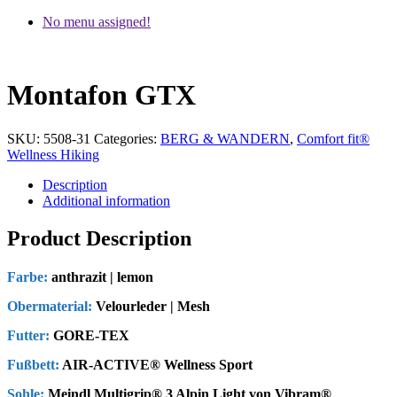
No menu assigned!
Montafon GTX
SKU:
5508-31
Categories:
BERG & WANDERN
,
Comfort fit®
Wellness Hiking
Description
Additional information
Product Description
Farbe:
anthrazit | lemon
Obermaterial:
Velourleder | Mesh
Futter:
GORE-TEX
Fußbett:
AIR-ACTIVE® Wellness Sport
Sohle:
Meindl Multigrip® 3 Alpin Light von Vibram®