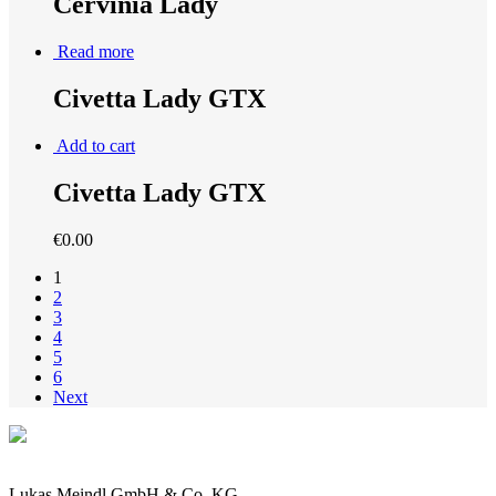
Cervinia Lady
Read more
Civetta Lady GTX
Add to cart
Civetta Lady GTX
€
0.00
1
2
3
4
5
6
Next
Lukas Meindl GmbH & Co. KG