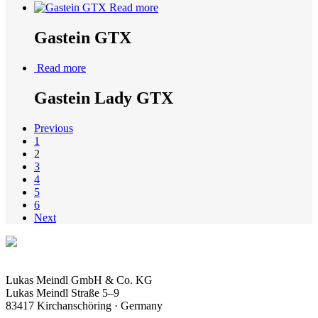
Read more
Gastein GTX
Read more
Gastein Lady GTX
Previous
1
2
3
4
5
6
Next
Lukas Meindl GmbH & Co. KG
Lukas Meindl Straße 5–9
83417 Kirchanschöring · Germany