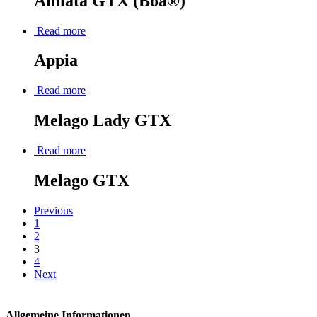
Amiata GTX (Boa®)
Read more
Appia
Read more
Melago Lady GTX
Read more
Melago GTX
Previous
1
2
3
4
Next
Allgemeine Informationen