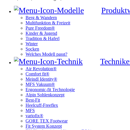
Produkt
Berg & Wandern
Multifunktion & Freizeit
Pure Freedom®
Kinder & Jugend
Tradition & Haferl
Winter
Socken
Welches Modell passt?
Technike
Air Revolution®
Comfort fit®
Meindl Identity®
MFS Vakuum®
Ergonomic-fit Technologie
Alpin Sohlenkonzept
Best-Fit
Heelcuff-Freeflex
MFS
variofix®
GORE TEX Footwear
Fit System Konzept