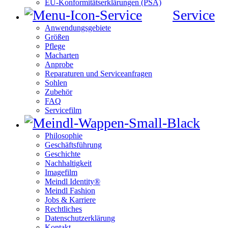
EU-Konformitätserklärungen (PSA)
Service
Anwendungsgebiete
Größen
Pflege
Macharten
Anprobe
Reparaturen und Serviceanfragen
Sohlen
Zubehör
FAQ
Servicefilm
Philosophie
Geschäftsführung
Geschichte
Nachhaltigkeit
Imagefilm
Meindl Identity®
Meindl Fashion
Jobs & Karriere
Rechtliches
Datenschutzerklärung
Kontakt