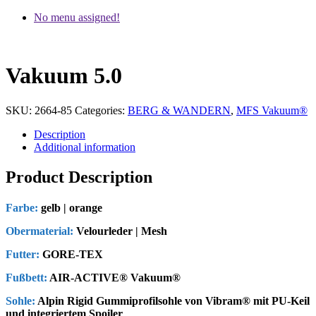
No menu assigned!
Vakuum 5.0
SKU:
2664-85
Categories:
BERG & WANDERN
,
MFS Vakuum®
Description
Additional information
Product Description
Farbe:
gelb | orange
Obermaterial:
Velourleder | Mesh
Futter:
GORE-TEX
Fußbett:
AIR-ACTIVE® Vakuum®
Sohle:
Alpin Rigid Gummiprofilsohle von Vibram® mit PU-Keil
und integriertem Spoiler