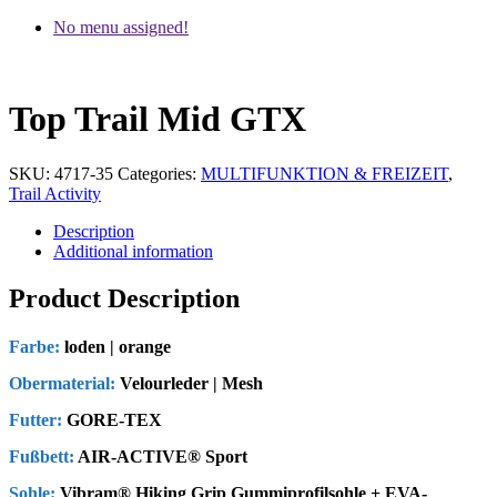
No menu assigned!
Top Trail Mid GTX
SKU:
4717-35
Categories:
MULTIFUNKTION & FREIZEIT
,
Trail Activity
Description
Additional information
Product Description
Farbe:
loden | orange
Obermaterial:
Velourleder | Mesh
Futter:
GORE-TEX
Fußbett:
AIR-ACTIVE® Sport
Sohle:
Vibram® Hiking Grip Gummiprofilsohle + EVA-