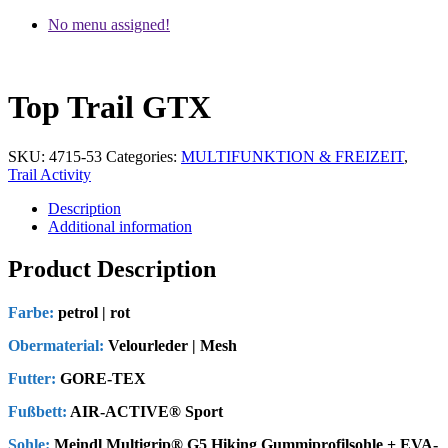
No menu assigned!
Top Trail GTX
SKU:
4715-53
Categories:
MULTIFUNKTION & FREIZEIT
,
Trail Activity
Description
Additional information
Product Description
Farbe:
petrol | rot
Obermaterial:
Velourleder | Mesh
Futter:
GORE-TEX
Fußbett:
AIR-ACTIVE® Sport
Sohle:
Meindl Multigrip® G5 Hiking Gummiprofilsohle + EVA-