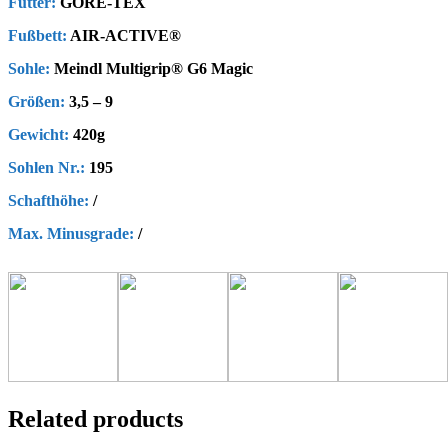
Futter:
GORE-TEX
Fußbett:
AIR-ACTIVE®
Sohle:
Meindl Multigrip® G6 Magic
Größen:
3,5 – 9
Gewicht:
420g
Sohlen Nr.:
195
Schafthöhe
:
/
Max. Minusgrade
:
/
Related products