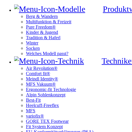
Produkt
Berg & Wandern
Multifunktion & Freizeit
Pure Freedom®
Kinder & Jugend
Tradition & Haferl
Winter
Socken
Welches Modell passt?
Technike
Air Revolution®
Comfort fit®
Meindl Identity®
MFS Vakuum®
Ergonomic-fit Technologie
Alpin Sohlenkonzept
Best-Fit
Heelcuff-Freeflex
MFS
variofix®
GORE TEX Footwear
Fit System Konzept
EU-Konformitätserklärungen (PSA)