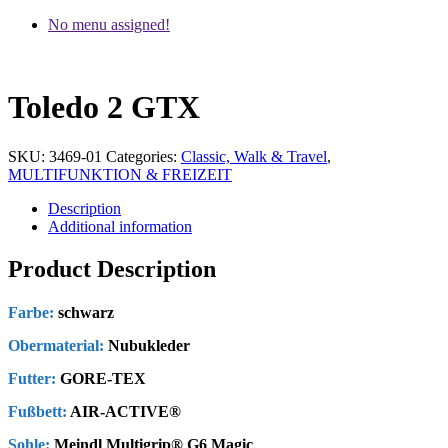
No menu assigned!
Toledo 2 GTX
SKU:
3469-01
Categories:
Classic, Walk & Travel
,
MULTIFUNKTION & FREIZEIT
Description
Additional information
Product Description
Farbe:
schwarz
Obermaterial:
Nubukleder
Futter:
GORE-TEX
Fußbett:
AIR-ACTIVE®
Sohle:
Meindl Multigrip® G6 Magic