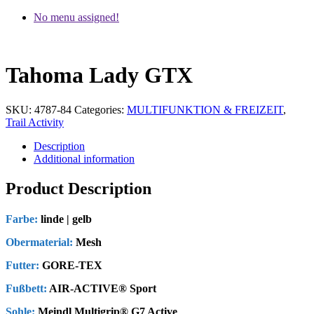
No menu assigned!
Tahoma Lady GTX
SKU:
4787-84
Categories:
MULTIFUNKTION & FREIZEIT
,
Trail Activity
Description
Additional information
Product Description
Farbe:
linde | gelb
Obermaterial:
Mesh
Futter:
GORE-TEX
Fußbett:
AIR-ACTIVE® Sport
Sohle:
Meindl Multigrip® G7 Active