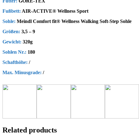
Futter:
GORE-TEX
Fußbett:
AIR-ACTIVE® Wellness Sport
Sohle:
Meindl Comfort fit® Wellness Walking Soft-Step Sohle
Größen:
3,5 – 9
Gewicht:
320g
Sohlen Nr.:
180
Schafthöhe
:
/
Max. Minusgrade
:
/
Related products