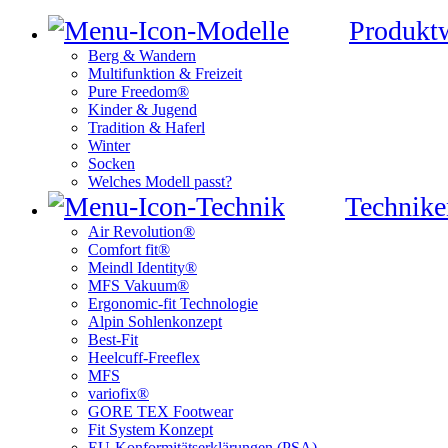
Produkt
Berg & Wandern
Multifunktion & Freizeit
Pure Freedom®
Kinder & Jugend
Tradition & Haferl
Winter
Socken
Welches Modell passt?
Technike
Air Revolution®
Comfort fit®
Meindl Identity®
MFS Vakuum®
Ergonomic-fit Technologie
Alpin Sohlenkonzept
Best-Fit
Heelcuff-Freeflex
MFS
variofix®
GORE TEX Footwear
Fit System Konzept
EU-Konformitätserklärungen (PSA)