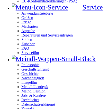
EU-Konformitätserklärungen (PSA)
Service
Anwendungsgebiete
Größen
Pflege
Macharten
Anprobe
Reparaturen und Serviceanfragen
Sohlen
Zubehör
FAQ
Servicefilm
Philosophie
Geschäftsführung
Geschichte
Nachhaltigkeit
Imagefilm
Meindl Identity®
Meindl Fashion
Jobs & Karriere
Rechtliches
Datenschutzerklärung
Kontakt