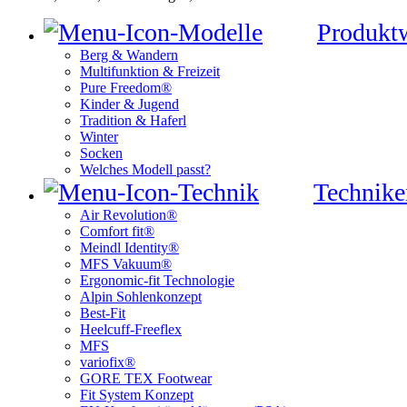
Produkt
Berg & Wandern
Multifunktion & Freizeit
Pure Freedom®
Kinder & Jugend
Tradition & Haferl
Winter
Socken
Welches Modell passt?
Technike
Air Revolution®
Comfort fit®
Meindl Identity®
MFS Vakuum®
Ergonomic-fit Technologie
Alpin Sohlenkonzept
Best-Fit
Heelcuff-Freeflex
MFS
variofix®
GORE TEX Footwear
Fit System Konzept