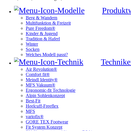
Produkt
Berg & Wandern
Multifunktion & Freizeit
Pure Freedom®
Kinder & Jugend
Tradition & Haferl
Winter
Socken
Welches Modell passt?
Technike
Air Revolution®
Comfort fit®
Meindl Identity®
MFS Vakuum®
Ergonomic-fit Technologie
Alpin Sohlenkonzept
Best-Fit
Heelcuff-Freeflex
MFS
variofix®
GORE TEX Footwear
Fit System Konzept