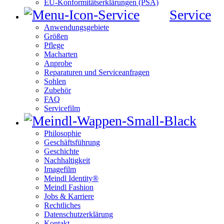
EU-Konformitätserklärungen (PSA)
Service
Anwendungsgebiete
Größen
Pflege
Macharten
Anprobe
Reparaturen und Serviceanfragen
Sohlen
Zubehör
FAQ
Servicefilm
Philosophie
Geschäftsführung
Geschichte
Nachhaltigkeit
Imagefilm
Meindl Identity®
Meindl Fashion
Jobs & Karriere
Rechtliches
Datenschutzerklärung
Kontakt