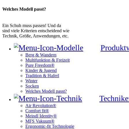
Welches Modell passt?
Ein Schuh muss passen! Und da
sind viele Kriterien entscheidend wie
Technik, Größe, Anwendungen, etc.
Produkt
Berg & Wandern
Multifunktion & Freizeit
Pure Freedom®
Kinder & Jugend
Tradition & Haferl
Winter
Socken
Welches Modell passt?
Technike
Air Revolution®
Comfort fit®
Meindl Identity®
MFS Vakuum®
Ergonomic-fit Technologie