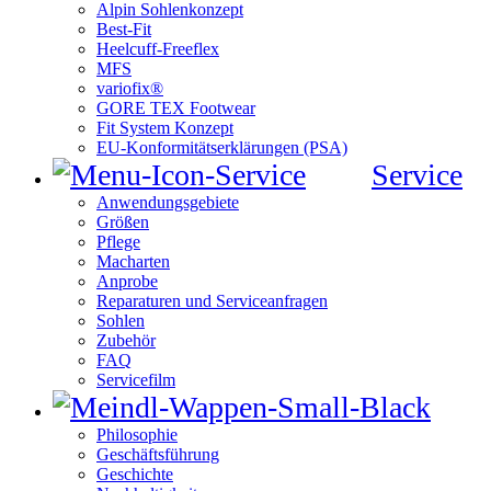
Alpin Sohlenkonzept
Best-Fit
Heelcuff-Freeflex
MFS
variofix®
GORE TEX Footwear
Fit System Konzept
EU-Konformitätserklärungen (PSA)
Service
Anwendungsgebiete
Größen
Pflege
Macharten
Anprobe
Reparaturen und Serviceanfragen
Sohlen
Zubehör
FAQ
Servicefilm
Philosophie
Geschäftsführung
Geschichte