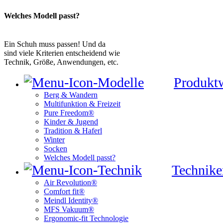
Welches Modell passt?
Ein Schuh muss passen! Und da
sind viele Kriterien entscheidend wie
Technik, Größe, Anwendungen, etc.
Produkt
Berg & Wandern
Multifunktion & Freizeit
Pure Freedom®
Kinder & Jugend
Tradition & Haferl
Winter
Socken
Welches Modell passt?
Technike
Air Revolution®
Comfort fit®
Meindl Identity®
MFS Vakuum®
Ergonomic-fit Technologie