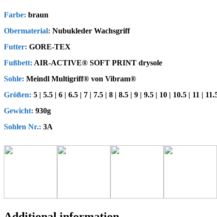
Farbe:
braun
Obermaterial:
Nubukleder Wachsgriff
Futter:
GORE-TEX
Fußbett:
AIR-ACTIVE® SOFT PRINT drysole
Sohle:
Meindl Multigriff® von Vibram®
Größen:
5 | 5.5 | 6 | 6.5 | 7 | 7.5 | 8 | 8.5 | 9 | 9.5 | 10 | 10.5 | 11 | 11.
Gewicht:
930g
Sohlen Nr.:
3A
Additional information