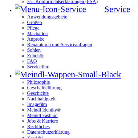
EU-Konformitätserklärungen (PSA)
Service
Anwendungsgebiete
Größen
Pflege
Macharten
Anprobe
Reparaturen und Serviceanfragen
Sohlen
Zubehör
FAQ
Servicefilm
Philosophie
Geschäftsführung
Geschichte
Nachhaltigkeit
Imagefilm
Meindl Identity®
Meindl Fashion
Jobs & Karriere
Rechtliches
Datenschutzerklärung
Kontakt