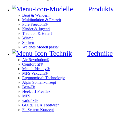
Produkt
Berg & Wandern
Multifunktion & Freizeit
Pure Freedom®
Kinder & Jugend
Tradition & Haferl
Winter
Socken
Welches Modell passt?
Technike
Air Revolution®
Comfort fit®
Meindl Identity®
MFS Vakuum®
Ergonomic-fit Technologie
Alpin Sohlenkonzept
Best-Fit
Heelcuff-Freeflex
MFS
variofix®
GORE TEX Footwear
Fit System Konzept