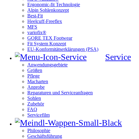
Ergonomic-fit Technologie
Alpin Sohlenkonzept
Best-Fit
Heelcuff-Freeflex
MFS
variofix®
GORE TEX Footwear
Fit System Konzept
EU-Konformitätserklärungen (PSA)
Service
Anwendungsgebiete
Größen
Pflege
Macharten
Anprobe
Reparaturen und Serviceanfragen
Sohlen
Zubehör
FAQ
Servicefilm
Philosophie
Geschäftsführung