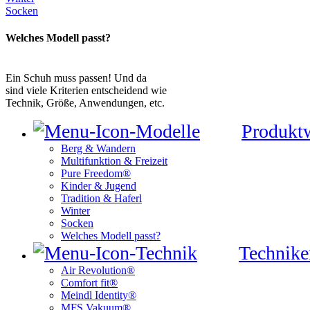
Socken
Welches Modell passt?
Ein Schuh muss passen! Und da
sind viele Kriterien entscheidend wie
Technik, Größe, Anwendungen, etc.
Produkt
Berg & Wandern
Multifunktion & Freizeit
Pure Freedom®
Kinder & Jugend
Tradition & Haferl
Winter
Socken
Welches Modell passt?
Technike
Air Revolution®
Comfort fit®
Meindl Identity®
MFS Vakuum®