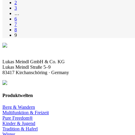
2
3
…
6
7
8
9
Lukas Meindl GmbH & Co. KG
Lukas Meindl Straße 5–9
83417 Kirchanschöring · Germany
Produktwelten
Berg & Wandern
Multifunktion & Freizeit
Pure Freedom®
Kinder & Jugend
Tradition & Haferl
Winter