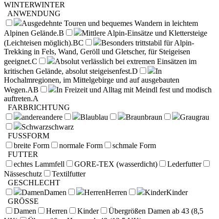
WINTER
WINTER
ANWENDUNG
Ausgedehnte Touren und bequemes Wandern in leichtem
Alpinen Gelände.
B
Mittlere Alpin-Einsätze und Klettersteige
(Leichteisen möglich).
BC
Besonders trittstabil für Alpin-
Trekking in Fels, Wand, Geröll und Gletscher, für Steigeisen
geeignet.
C
Absolut verlässlich bei extremen Einsätzen im
kritischen Gelände, absolut steigeisenfest.
D
In
Hochalmregionen, im Mittelgebirge und auf ausgebauten
Wegen.
AB
In Freizeit und Alltag mit Meindl fest und modisch
auftreten.
A
FARBRICHTUNG
andere
andere
Blau
blau
Braun
braun
Grau
grau
Schwarz
schwarz
FUSSFORM
breite Form
normale Form
schmale Form
FUTTER
echtes Lammfell
GORE-TEX (wasserdicht)
Lederfutter
Nässeschutz
Textilfutter
GESCHLECHT
Damen
Damen
Herren
Herren
Kinder
Kinder
GRÖSSE
Damen
Herren
Kinder
Übergrößen Damen ab 43 (8,5