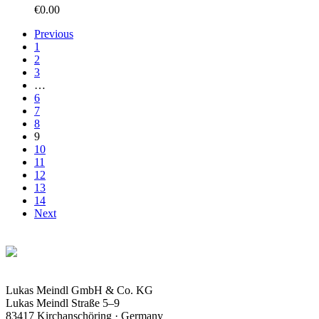
€
0.00
Previous
1
2
3
…
6
7
8
9
10
11
12
13
14
Next
Lukas Meindl GmbH & Co. KG
Lukas Meindl Straße 5–9
83417 Kirchanschöring · Germany