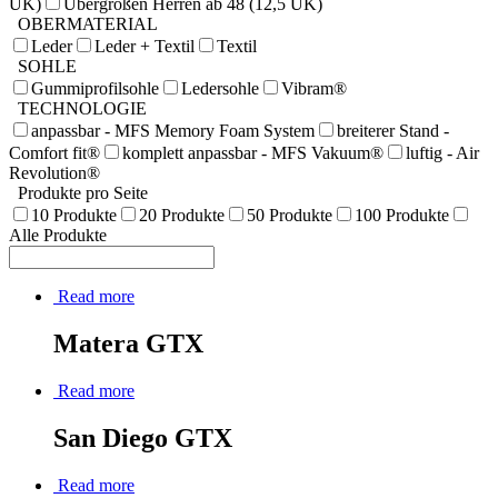
UK)
Übergrößen Herren ab 48 (12,5 UK)
OBERMATERIAL
Leder
Leder + Textil
Textil
SOHLE
Gummiprofilsohle
Ledersohle
Vibram®
TECHNOLOGIE
anpassbar - MFS Memory Foam System
breiterer Stand -
Comfort fit®
komplett anpassbar - MFS Vakuum®
luftig - Air
Revolution®
Produkte pro Seite
10 Produkte
20 Produkte
50 Produkte
100 Produkte
Alle Produkte
Read more
Matera GTX
Read more
San Diego GTX
Read more