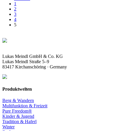
1
2
3
4
5
Lukas Meindl GmbH & Co. KG
Lukas Meindl Straße 5–9
83417 Kirchanschöring · Germany
Produktwelten
Berg & Wandern
Multifunktion & Freizeit
Pure Freedom®
Kinder & Jugend
Tradition & Haferl
Winter