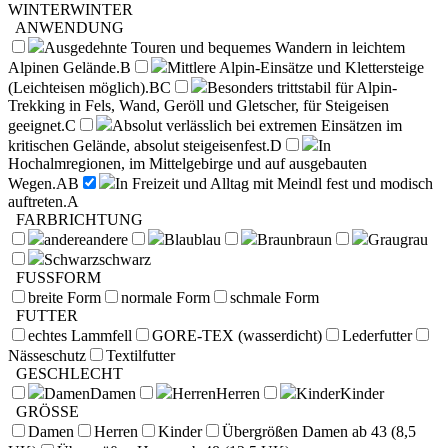
WINTER
WINTER
ANWENDUNG
Ausgedehnte Touren und bequemes Wandern in leichtem
Alpinen Gelände.
B
Mittlere Alpin-Einsätze und Klettersteige
(Leichteisen möglich).
BC
Besonders trittstabil für Alpin-
Trekking in Fels, Wand, Geröll und Gletscher, für Steigeisen
geeignet.
C
Absolut verlässlich bei extremen Einsätzen im
kritischen Gelände, absolut steigeisenfest.
D
In
Hochalmregionen, im Mittelgebirge und auf ausgebauten
Wegen.
AB
In Freizeit und Alltag mit Meindl fest und modisch
auftreten.
A
FARBRICHTUNG
andere
andere
Blau
blau
Braun
braun
Grau
grau
Schwarz
schwarz
FUSSFORM
breite Form
normale Form
schmale Form
FUTTER
echtes Lammfell
GORE-TEX (wasserdicht)
Lederfutter
Nässeschutz
Textilfutter
GESCHLECHT
Damen
Damen
Herren
Herren
Kinder
Kinder
GRÖSSE
Damen
Herren
Kinder
Übergrößen Damen ab 43 (8,5