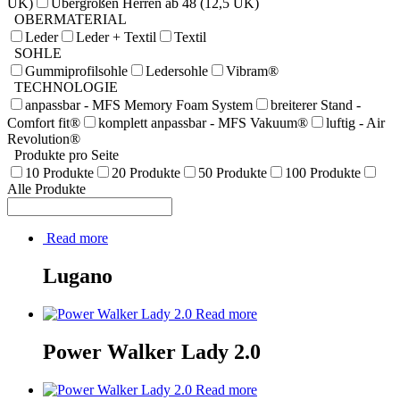
UK)
Übergrößen Herren ab 48 (12,5 UK)
OBERMATERIAL
Leder
Leder + Textil
Textil
SOHLE
Gummiprofilsohle
Ledersohle
Vibram®
TECHNOLOGIE
anpassbar - MFS Memory Foam System
breiterer Stand -
Comfort fit®
komplett anpassbar - MFS Vakuum®
luftig - Air
Revolution®
Produkte pro Seite
10 Produkte
20 Produkte
50 Produkte
100 Produkte
Alle Produkte
Read more
Lugano
Read more
Power Walker Lady 2.0
Read more