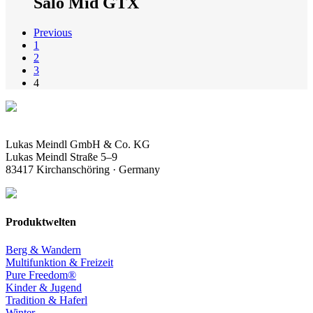
Salo Mid GTX
Previous
1
2
3
4
Lukas Meindl GmbH & Co. KG
Lukas Meindl Straße 5–9
83417 Kirchanschöring · Germany
Produktwelten
Berg & Wandern
Multifunktion & Freizeit
Pure Freedom®
Kinder & Jugend
Tradition & Haferl
Winter