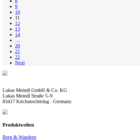
8
9
10
11
12
13
14
…
20
21
22
Next
Lukas Meindl GmbH & Co. KG
Lukas Meindl Straße 5–9
83417 Kirchanschöring · Germany
Produktwelten
Berg & Wandern