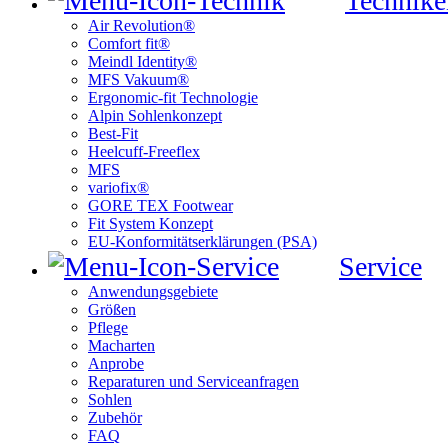
Technike
Air Revolution®
Comfort fit®
Meindl Identity®
MFS Vakuum®
Ergonomic-fit Technologie
Alpin Sohlenkonzept
Best-Fit
Heelcuff-Freeflex
MFS
variofix®
GORE TEX Footwear
Fit System Konzept
EU-Konformitätserklärungen (PSA)
Service
Anwendungsgebiete
Größen
Pflege
Macharten
Anprobe
Reparaturen und Serviceanfragen
Sohlen
Zubehör
FAQ